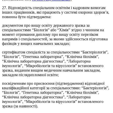
27. Відповідність спеціальним освітнім і кадровим вимогам
інших працівників, які працюють у системі охорони здоров’я,
повинна бути підтверджена:
документом про вищу освіту державного зразка за
спеціальностями “Біологія” або “Хімія” згідно з чинним на
момент отримання диплому про вищу освіту переліком
напрямів і спеціальностей, за якими здійснюється підготовка
фахівців у вищих навчальних закладах;
сертифікатом спеціаліста за спеціальностями “Бактеріологія”,
“Біологія”, “Генетика лабораторна”, “Клінічна біохімія”,
“Клінічна лабораторна діагностика”, “Лабораторна
імунологія”, “Мікробіологія та вірусологія” встановленого
зразка, виданим вищим медичним навчальним закладом,
закладом післядипломної освіти;
посвідченням про присвоєння (підтвердження) відповідної
кваліфікаційної категорії за спеціальностями: “Бактеріологія”,
“Біологія”, “Генетика лабораторна”, “Клінічна біохімія”,
“Клінічна лабораторна діагностика”, “Лабораторна
імунологія”, “Мікробіологія та вірусологія” встановленого
зразка (за наявності).