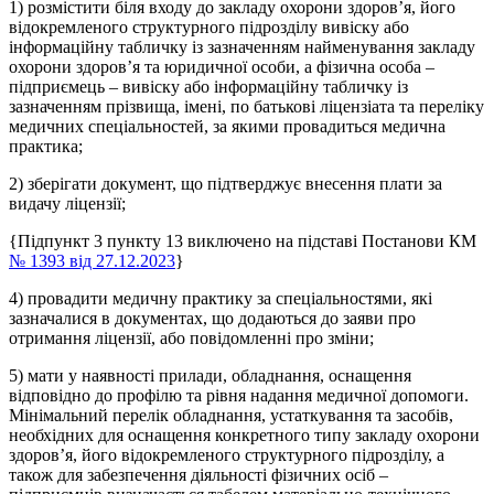
1) розмістити біля входу до закладу охорони здоров’я, його
відокремленого структурного підрозділу вивіску або
інформаційну табличку із зазначенням найменування закладу
охорони здоров’я та юридичної особи, а фізична особа –
підприємець – вивіску або інформаційну табличку із
зазначенням прізвища, імені, по батькові ліцензіата та переліку
медичних спеціальностей, за якими провадиться медична
практика;
2) зберігати документ, що підтверджує внесення плати за
видачу ліцензії;
{Підпункт 3 пункту 13 виключено на підставі Постанови КМ
№ 1393 від 27.12.2023
}
4) провадити медичну практику за спеціальностями, які
зазначалися в документах, що додаються до заяви про
отримання ліцензії, або повідомленні про зміни;
5) мати у наявності прилади, обладнання, оснащення
відповідно до профілю та рівня надання медичної допомоги.
Мінімальний перелік обладнання, устаткування та засобів,
необхідних для оснащення конкретного типу закладу охорони
здоров’я, його відокремленого структурного підрозділу, а
також для забезпечення діяльності фізичних осіб –