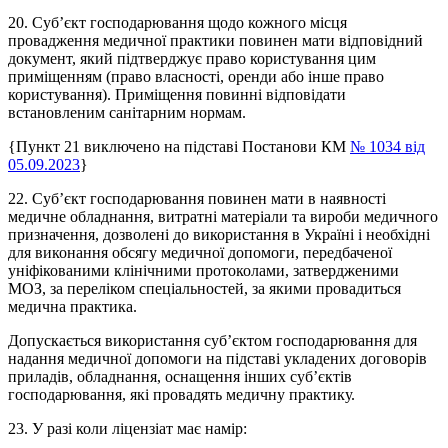
20. Суб’єкт господарювання щодо кожного місця
провадження медичної практики повинен мати відповідний
документ, який підтверджує право користування цим
приміщенням (право власності, оренди або інше право
користування). Приміщення повинні відповідати
встановленим санітарним нормам.
{Пункт 21 виключено на підставі Постанови КМ
№ 1034 від
05.09.2023
}
22. Суб’єкт господарювання повинен мати в наявності
медичне обладнання, витратні матеріали та вироби медичного
призначення, дозволені до використання в Україні і необхідні
для виконання обсягу медичної допомоги, передбаченої
уніфікованими клінічними протоколами, затвердженими
МОЗ, за переліком спеціальностей, за якими провадиться
медична практика.
Допускається використання суб’єктом господарювання для
надання медичної допомоги на підставі укладених договорів
приладів, обладнання, оснащення інших суб’єктів
господарювання, які провадять медичну практику.
23. У разі коли ліцензіат має намір: