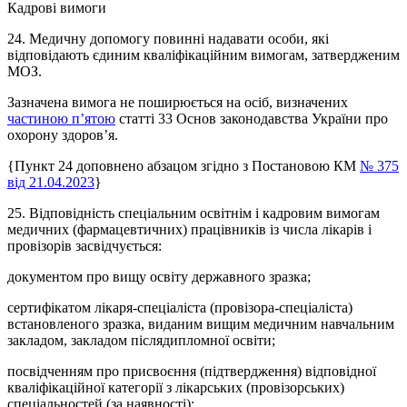
Кадрові вимоги
24. Медичну допомогу повинні надавати особи, які
відповідають єдиним кваліфікаційним вимогам, затвердженим
МОЗ.
Зазначена вимога не поширюється на осіб, визначених
частиною п’ятою
статті 33 Основ законодавства України про
охорону здоров’я.
{Пункт 24 доповнено абзацом згідно з Постановою КМ
№ 375
від 21.04.2023
}
25. Відповідність спеціальним освітнім і кадровим вимогам
медичних (фармацевтичних) працівників із числа лікарів і
провізорів засвідчується:
документом про вищу освіту державного зразка;
сертифікатом лікаря-спеціаліста (провізора-спеціаліста)
встановленого зразка, виданим вищим медичним навчальним
закладом, закладом післядипломної освіти;
посвідченням про присвоєння (підтвердження) відповідної
кваліфікаційної категорії з лікарських (провізорських)
спеціальностей (за наявності);