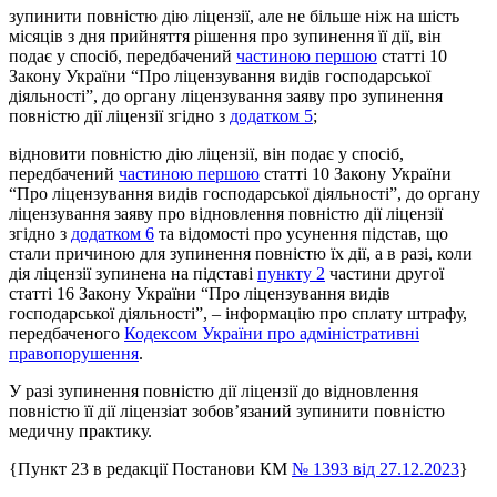
зупинити повністю дію ліцензії, але не більше ніж на шість
місяців з дня прийняття рішення про зупинення її дії, він
подає у спосіб, передбачений
частиною першою
статті 10
Закону України “Про ліцензування видів господарської
діяльності”, до органу ліцензування заяву про зупинення
повністю дії ліцензії згідно з
додатком 5
;
відновити повністю дію ліцензії, він подає у спосіб,
передбачений
частиною першою
статті 10 Закону України
“Про ліцензування видів господарської діяльності”, до органу
ліцензування заяву про відновлення повністю дії ліцензії
згідно з
додатком 6
та відомості про усунення підстав, що
стали причиною для зупинення повністю їх дії, а в разі, коли
дія ліцензії зупинена на підставі
пункту 2
частини другої
статті 16 Закону України “Про ліцензування видів
господарської діяльності”, – інформацію про сплату штрафу,
передбаченого
Кодексом України про адміністративні
правопорушення
.
У разі зупинення повністю дії ліцензії до відновлення
повністю її дії ліцензіат зобов’язаний зупинити повністю
медичну практику.
{Пункт 23 в редакції Постанови КМ
№ 1393 від 27.12.2023
}