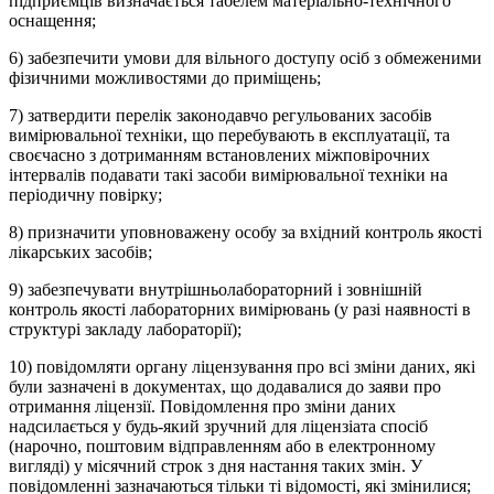
підприємців визначається табелем матеріально-технічного
оснащення;
6) забезпечити умови для вільного доступу осіб з обмеженими
фізичними можливостями до приміщень;
7) затвердити перелік законодавчо регульованих засобів
вимірювальної техніки, що перебувають в експлуатації, та
своєчасно з дотриманням встановлених міжповірочних
інтервалів подавати такі засоби вимірювальної техніки на
періодичну повірку;
8) призначити уповноважену особу за вхідний контроль якості
лікарських засобів;
9) забезпечувати внутрішньолабораторний і зовнішній
контроль якості лабораторних вимірювань (у разі наявності в
структурі закладу лабораторії);
10) повідомляти органу ліцензування про всі зміни даних, які
були зазначені в документах, що додавалися до заяви про
отримання ліцензії. Повідомлення про зміни даних
надсилається у будь-який зручний для ліцензіата спосіб
(нарочно, поштовим відправленням або в електронному
вигляді) у місячний строк з дня настання таких змін. У
повідомленні зазначаються тільки ті відомості, які змінилися;