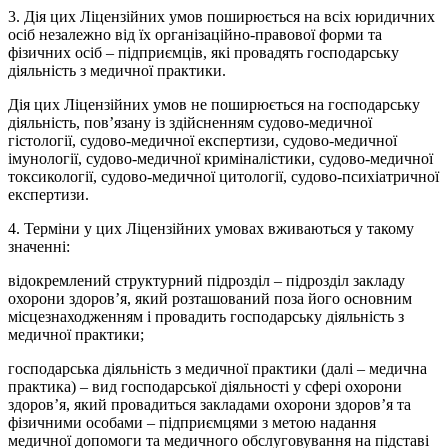
3. Дія цих Ліцензійних умов поширюється на всіх юридичних
осіб незалежно від їх організаційно-правової форми та
фізичних осіб – підприємців, які провадять господарську
діяльність з медичної практики.
Дія цих Ліцензійних умов не поширюється на господарську
діяльність, пов’язану із здійсненням судово-медичної
гістології, судово-медичної експертизи, судово-медичної
імунології, судово-медичної криміналістики, судово-медичної
токсикології, судово-медичної цитології, судово-психіатричної
експертизи.
4. Терміни у цих Ліцензійних умовах вживаються у такому
значенні:
відокремлений структурний підрозділ – підрозділ закладу
охорони здоров’я, який розташований поза його основним
місцезнаходженням і провадить господарську діяльність з
медичної практики;
господарська діяльність з медичної практики (далі – медична
практика) – вид господарської діяльності у сфері охорони
здоров’я, який провадиться закладами охорони здоров’я та
фізичними особами – підприємцями з метою надання
медичної допомоги та медичного обслуговування на підставі