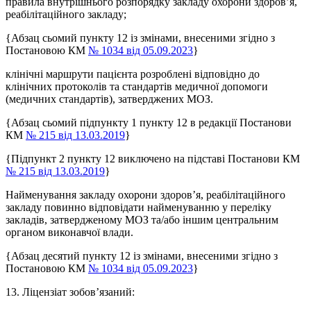
правила внутрішнього розпорядку закладу охорони здоров’я,
реабілітаційного закладу;
{Абзац сьомий пункту 12 із змінами, внесеними згідно з
Постановою КМ
№ 1034 від 05.09.2023
}
клінічні маршрути пацієнта розроблені відповідно до
клінічних протоколів та стандартів медичної допомоги
(медичних стандартів), затверджених МОЗ.
{Абзац сьомий підпункту 1 пункту 12 в редакції Постанови
КМ
№ 215 від 13.03.2019
}
{Підпункт 2 пункту 12 виключено на підставі Постанови КМ
№ 215 від 13.03.2019
}
Найменування закладу охорони здоров’я, реабілітаційного
закладу повинно відповідати найменуванню у переліку
закладів, затвердженому МОЗ та/або іншим центральним
органом виконавчої влади.
{Абзац десятий пункту 12 із змінами, внесеними згідно з
Постановою КМ
№ 1034 від 05.09.2023
}
13. Ліцензіат зобов’язаний: