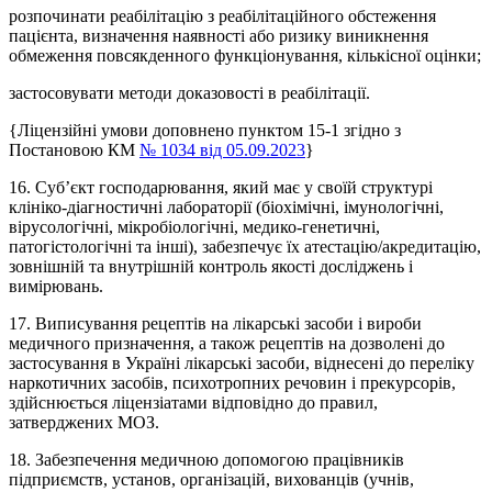
розпочинати реабілітацію з реабілітаційного обстеження
пацієнта, визначення наявності або ризику виникнення
обмеження повсякденного функціонування, кількісної оцінки;
застосовувати методи доказовості в реабілітації.
{Ліцензійні умови доповнено пунктом 15
-1
згідно з
Постановою КМ
№ 1034 від 05.09.2023
}
16. Суб’єкт господарювання, який має у своїй структурі
клініко-діагностичні лабораторії (біохімічні, імунологічні,
вірусологічні, мікробіологічні, медико-генетичні,
патогістологічні та інші), забезпечує їх атестацію/акредитацію,
зовнішній та внутрішній контроль якості досліджень і
вимірювань.
17. Виписування рецептів на лікарські засоби і вироби
медичного призначення, а також рецептів на дозволені до
застосування в Україні лікарські засоби, віднесені до переліку
наркотичних засобів, психотропних речовин і прекурсорів,
здійснюється ліцензіатами відповідно до правил,
затверджених МОЗ.
18. Забезпечення медичною допомогою працівників
підприємств, установ, організацій, вихованців (учнів,