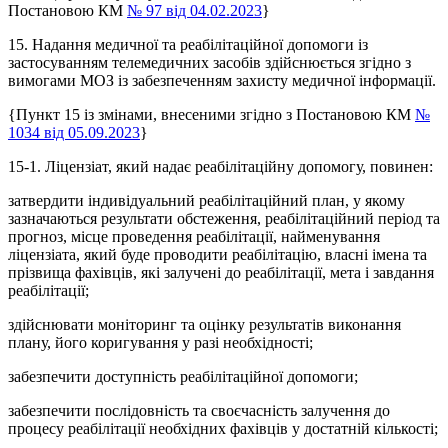
Постановою КМ
№ 97 від 04.02.2023
}
15. Надання медичної та реабілітаційної допомоги із
застосуванням телемедичних засобів здійснюється згідно з
вимогами МОЗ із забезпеченням захисту медичної інформації.
{Пункт 15 із змінами, внесеними згідно з Постановою КМ
№
1034 від 05.09.2023
}
15
-1
. Ліцензіат, який надає реабілітаційну допомогу, повинен:
затвердити індивідуальний реабілітаційний план, у якому
зазначаються результати обстеження, реабілітаційний період та
прогноз, місце проведення реабілітації, найменування
ліцензіата, який буде проводити реабілітацію, власні імена та
прізвища фахівців, які залучені до реабілітації, мета і завдання
реабілітації;
здійснювати моніторинг та оцінку результатів виконання
плану, його коригування у разі необхідності;
забезпечити доступність реабілітаційної допомоги;
забезпечити послідовність та своєчасність залучення до
процесу реабілітації необхідних фахівців у достатній кількості;