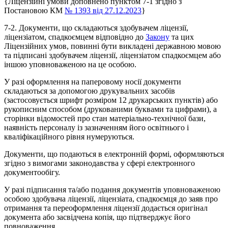
{Ліцензійні умови доповнено пунктом 7
-1
згідно з
Постановою КМ
№ 1393 від 27.12.2023
}
7
-2
. Документи, що складаються здобувачем ліцензії,
ліцензіатом, спадкоємцем відповідно до
Закону
та цих
Ліцензійних умов, повинні бути викладені державною мовою
та підписані здобувачем ліцензії, ліцензіатом спадкоємцем або
іншою уповноваженою на це особою.
У разі оформлення на паперовому носії документи
складаються за допомогою друкувальних засобів
(застосовується шрифт розміром 12 друкарських пунктів) або
рукописним способом (друкованими буквами та цифрами), а
сторінки відомостей про стан матеріально-технічної бази,
наявність персоналу із зазначенням його освітнього і
кваліфікаційного рівня нумеруються.
Документи, що подаються в електронній формі, оформляються
згідно з вимогами законодавства у сфері електронного
документообігу.
У разі підписання та/або подання документів уповноваженою
особою здобувача ліцензії, ліцензіата, спадкоємця до заяв про
отримання та переоформлення ліцензії додається оригінал
документа або засвідчена копія, що підтверджує його
повноваження.