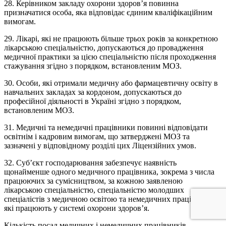
28. Керівником закладу охорони здоров’я повинна
призначатися особа, яка відповідає єдиним кваліфікаційним
вимогам.
29. Лікарі, які не працюють більше трьох років за конкретною
лікарською спеціальністю, допускаються до провадження
медичної практики за цією спеціальністю після проходження
стажування згідно з порядком, встановленим МОЗ.
30. Особи, які отримали медичну або фармацевтичну освіту в
навчальних закладах за кордоном, допускаються до
професійної діяльності в Україні згідно з порядком,
встановленим МОЗ.
31. Медичні та немедичні працівники повинні відповідати
освітнім і кадровим вимогам, що затверджені МОЗ та
зазначені у відповідному розділі цих Ліцензійних умов.
32. Суб’єкт господарювання забезпечує наявність
щонайменше одного медичного працівника, зокрема з числа
працюючих за сумісництвом, за кожною заявленою
лікарською спеціальністю, спеціальністю молодших
спеціалістів з медичною освітою та немедичних працівників,
які працюють у системі охорони здоров’я.
Кількість посад медичних і немедичних працівників