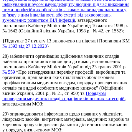
інфікування вірусом імунодефіциту людини під час виконання
ними професійних обов’язків, а також на випадок настання у
зв’язку з цим інвалідності або смерті від захворювань,
зумовлених розвитком ВІЛ-інфекції
, затвердженого
постановою Кабінету Міністрів України від 16 жовтня 1998 р.
№ 1642 (Офіційний вісник України, 1998 р., № 42, ст. 1552);
{Підпункт 27 пункту 13 виключено на підставі Постанови КМ
№ 1393 від 27.12.2023
}
28) забезпечити організацію здійснення медичних оглядів
найманих працівників відповідно до вимог, встановлених
постановою Кабінету Міністрів України від 23 травня 2001 р.
№ 559
“Про затвердження переліку професій, виробництв та
організацій, працівники яких підлягають обов’язковим
профілактичним медичним оглядам, порядку проведення цих
оглядів та видачі особистих медичних книжок” (Офіційний
вісник України, 2001 р., № 21, ст. 950) та
Порядком
проведення медичних оглядів працівників певних категорій
,
затвердженим МОЗ;
29) оприлюднювати інформацію щодо наявних у ліцензіата
лікарських засобів, витратних матеріалів, медичних виробів та
харчових продуктів для спеціального дієтичного споживання
у порядку, визначеному МОЗ;