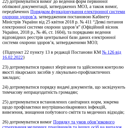
22) дотримуватися вимог до ведення форм первинної
облікової документації, затверджених МОЗ, а також вимог,
передбачених
Порядком функціонування електронної системи
охорони здоров’я
, затвердженим постановою Кабінету
Міністрів України від 25 квітня 2018 р. № 411 “Деякі питання
електронної системи охорони здоров’я” (Офіційний вісник
України, 2018 р., № 46, ст. 1604), та порядками ведення
відповідних реєстрів центральної бази даних електронної
системи охорони здоров’я, затвердженими МОЗ;
{Підпункт 22 пункту 13 в редакції Постанови КМ
№ 126 від
16.02.2022
}
23) дотримуватися правил зберігання та здійснення контролю
якості лікарських засобів у лікувально-профілактичних
закладах;
24) дотримуватися порядку видачі документів, що засвідчують
тимчасову непрацездатність громадян;
25) дотримуватися встановлених санітарних норм, зокрема
щодо профілактики внутрішньолікарняних інфекцій,
вивезення, знищення побутового сміття та медичних відходів;
26) дотримуватися вимог
Порядку та умов обов’язкового
страхування медичних працівників та інших осіб на випадок