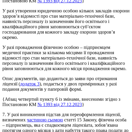
Постановою КМ
№ 1393 від 27.12.2023
}
У разі утворення юридичною особою кількох закладів охорони
здоров’я відомості про стан матеріально-технічної бази,
наявність персоналу із зазначенням його освітнього і
кваліфікаційного рівня заповнюються суб’єктом
господарювання для кожного закладу охорони здоров’я
окремо.
У разі провадження фізичною особою – підприємцем
медичної практики за кількома місцями її провадження
відомості про стан матеріально-технічної бази, наявність
персоналу із зазначенням його освітнього і кваліфікаційного
рівня заповнюються для кожного місця провадження окремо.
Опис документів, що додаються до заяви про отримання
ліцензії (
додаток 3
), подається у двох примірниках у разі
подання документів у паперовій формі.
{Абзац четвертий пункту 6 із змінами, внесеними згідно з
Постановою КМ
№ 1393 від 27.12.2023
}
7. У разі виникнення підстав для переоформлення ліцензії,
визначених
частиною сьомою
статті 15 Закону, фізична особа
– підприємець, яка є спадкоємцем ліцензіата, зобов’язана
протягом одного місяця з дати набуття такого права подати до