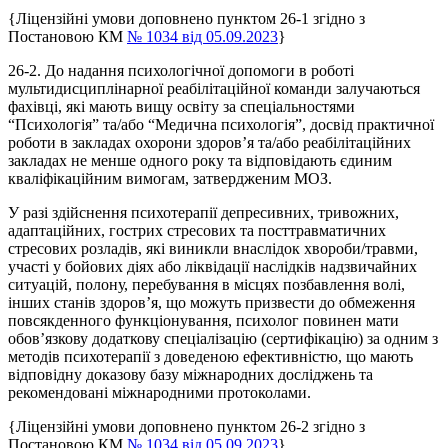
{Ліцензійні умови доповнено пунктом 26
-1
згідно з
Постановою КМ
№ 1034 від 05.09.2023
}
26
-2
. До надання психологічної допомоги в роботі
мультидисциплінарної реабілітаційної команди залучаються
фахівці, які мають вищу освіту за спеціальностями
“Психологія” та/або “Медична психологія”, досвід практичної
роботи в закладах охорони здоров’я та/або реабілітаційних
закладах не менше одного року та відповідають єдиним
кваліфікаційним вимогам, затвердженим МОЗ.
У разі здійснення психотерапії депресивних, тривожних,
адаптаційних, гострих стресових та посттравматичних
стресових розладів, які виникли внаслідок хвороби/травми,
участі у бойових діях або ліквідації наслідків надзвичайних
ситуацій, полону, перебування в місцях позбавлення волі,
інших станів здоров’я, що можуть призвести до обмеження
повсякденного функціонування, психолог повинен мати
обов’язкову додаткову спеціалізацію (сертифікацію) за одним з
методів психотерапії з доведеною ефективністю, що мають
відповідну доказову базу міжнародних досліджень та
рекомендовані міжнародними протоколами.
{Ліцензійні умови доповнено пунктом 26
-2
згідно з
Постановою КМ
№ 1034 від 05.09.2023
}