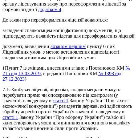
органу ліцензування заяву про переоформлення ліцензії за
формою згідно з
додатком 4
.
До заяви про переоформлення ліцензії додаються:
засвідчені спадкоємцем копії (фотокопії) документів, що
підтверджують наявність підстав для переоформлення ліцензії;
документ, визначений
абзацом першим
пункту 6 цих
Ліцензійних умов, з метою встановлення відповідності
спадкоємця вимогам цих Ліцензійних умов.
{Пункт 7 із змінами, внесеними згідно з Постановою КМ
№
215 від 13.03.2019
; в редакції Постанови КМ
№ 1393 від
27.12.2023
}
7
-1
. Здобувач ліцензії, ліцензіат, спадкоємець не можуть
перебувати прямо чи опосередковано під контролем (у
значенні, наведеному в
статті 1
Закону України “Про захист
економічної конкуренції”) резидентів держав, які здійснюють
збройну агресію проти України (у значенні, наведеному в
статті 1
Закону України “Про оборону України”) та/або дії
яких створюють умови для виникнення воєнного конфлікту
та застосування воєнної сили проти України.