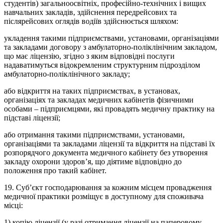
студентів) загальноосвітніх, професійно-технічних і вищих
навчальних закладів, здійснення передрейсових та
післярейсових оглядів водіїв здійснюється шляхом:
укладення такими підприємствами, установами, організаціями
та закладами договору з амбулаторно-поліклінічним закладом,
що має ліцензію, згідно з яким відповідні послуги
надаватимуться відокремленим структурним підрозділом
амбулаторно-поліклінічного закладу;
або відкриття на таких підприємствах, в установах,
організаціях та закладах медичних кабінетів фізичними
особами – підприємцями, які провадять медичну практику на
підставі ліцензії;
або отримання такими підприємствами, установами,
організаціями та закладами ліцензії та відкриття на підставі їх
розпорядчого документа медичного кабінету без утворення
закладу охорони здоров’я, що діятиме відповідно до
положення про такий кабінет.
19. Суб’єкт господарювання за кожним місцем провадження
медичної практики розміщує в доступному для споживача
місці:
1) копію ліцензії (у разі отримання ліцензії на паперовому