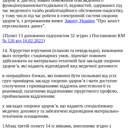
здоров’я, діагноз, наявні обмеження повсякденного
функціонування/життєдіяльності, відомостей, одержаних під
час медичного та/або реабілітаційного обстеження пацієнтів),
у тому числі під час роботи в електронній системі охорони
здоров’я, з дотриманням вимог
Закону України
“Про захист
персональних даних”.
{Пункт 13 доповнено підпунктом 32 згідно з Постановою КМ
№ 126 від 16.02.2022
}
14. Хірургічні втручання (планові та невідкладні), виконання
яких потребує стаціонарних умов, ліцензіат повинен
здійснювати на матеріально-технічній базі закладів охорони
здоров’я, які надають відповідний вид медичної допомоги:
в операційних блоках, які повинні бути ізольовані від усіх
груп приміщень закладу охорони здоров’я і мати доступне
сполучення з приміщеннями відділень анестезіології та
реанімації, палатними відділеннями хірургічного профілю,
приймальним відділенням;
у закладах охорони здоров’я, що надають спеціалізовану
медичну допомогу та забезпечені відповідним матеріально-
технічним оснащенням.
{Абзац третій пункту 14 із змінами, внесеними згідно з