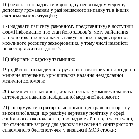
16) безоплатно надавати відповідну невідкладну медичну
допомогу громадянам у разі нещасного випадку та в інших
екстремальних ситуаціях;
17) надавати пацієнту (законному представнику) в доступній
формі інформацію про стан його здоров’я, мету здійснення
запропонованих досліджень і лікувальних заходів, прогноз
можливого розвитку захворювання, у тому числі наявність
ризику для життя і здоров’я;
18) зберігати лікарську таємницю;
19) здійснювати медичне втручання після отримання згоди на
медичне втручання, крім випадків надання невідкладної
медичної допомоги;
20) забезпечити наявність, доступність та укомплектованість
аптечок для надання невідкладної медичної допомоги;
21) інформувати територіальні органи центрального органу
виконавчої влади, що реалізує державну політику у сфері
санітарного законодавства, про надзвичайні події та ситуації,
що становлять загрозу для здоров’я населення, санітарного та
епідемічного благополуччя, у визначені МОЗ строки;