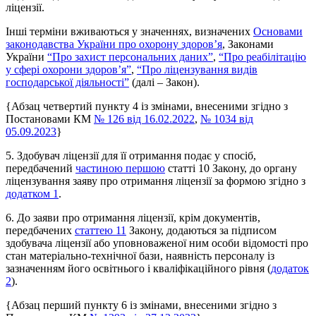
ліцензії.
Інші терміни вживаються у значеннях, визначених
Основами
законодавства України про охорону здоров’я
, Законами
України
“Про захист персональних даних”
,
“Про реабілітацію
у сфері охорони здоров’я”
,
“Про ліцензування видів
господарської діяльності”
(далі – Закон).
{Абзац четвертий пункту 4 із змінами, внесеними згідно з
Постановами КМ
№ 126 від 16.02.2022
,
№ 1034 від
05.09.2023
}
5. Здобувач ліцензії для її отримання подає у спосіб,
передбачений
частиною першою
статті 10 Закону, до органу
ліцензування заяву про отримання ліцензії за формою згідно з
додатком 1
.
6. До заяви про отримання ліцензії, крім документів,
передбачених
статтею 11
Закону, додаються за підписом
здобувача ліцензії або уповноваженої ним особи відомості про
стан матеріально-технічної бази, наявність персоналу із
зазначенням його освітнього і кваліфікаційного рівня (
додаток
2
).
{Абзац перший пункту 6 із змінами, внесеними згідно з