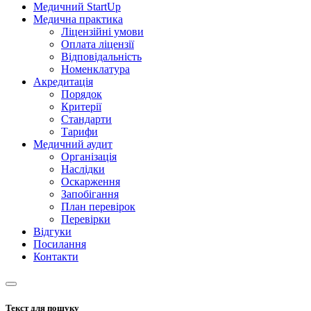
Медичний StartUp
Медична практика
Ліцензійні умови
Оплата ліцензії
Відповідальність
Номенклатура
Акредитація
Порядок
Критерії
Стандарти
Тарифи
Медичний аудит
Організація
Наслідки
Оскарження
Запобігання
План перевірок
Перевірки
Відгуки
Посилання
Контакти
Текст для пошуку