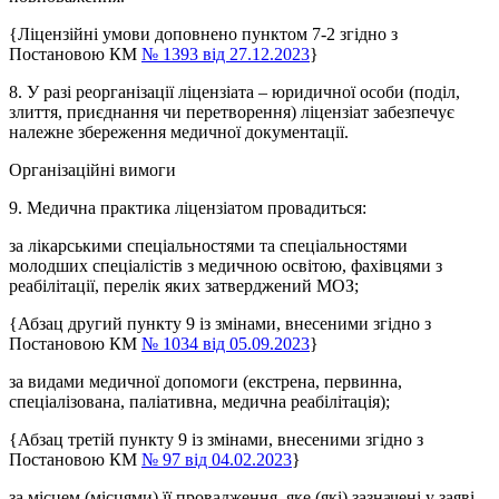
{Ліцензійні умови доповнено пунктом 7
-2
згідно з
Постановою КМ
№ 1393 від 27.12.2023
}
8. У разі реорганізації ліцензіата – юридичної особи (поділ,
злиття, приєднання чи перетворення) ліцензіат забезпечує
належне збереження медичної документації.
Організаційні вимоги
9. Медична практика ліцензіатом провадиться:
за лікарськими спеціальностями та спеціальностями
молодших спеціалістів з медичною освітою, фахівцями з
реабілітації, перелік яких затверджений МОЗ;
{Абзац другий пункту 9 із змінами, внесеними згідно з
Постановою КМ
№ 1034 від 05.09.2023
}
за видами медичної допомоги (екстрена, первинна,
спеціалізована, паліативна, медична реабілітація);
{Абзац третій пункту 9 із змінами, внесеними згідно з
Постановою КМ
№ 97 від 04.02.2023
}
за місцем (місцями) її провадження, яке (які) зазначені у заяві