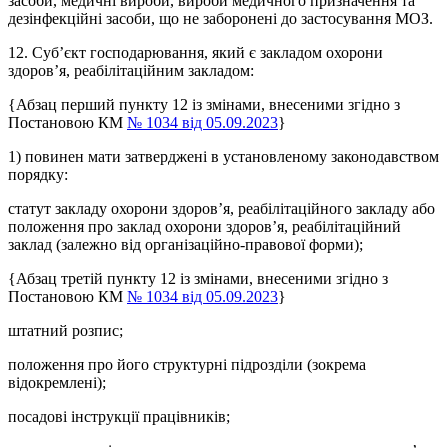
засоби, медичні вироби, вироби медичного призначення та
дезінфекційні засоби, що не заборонені до застосування МОЗ.
12. Суб’єкт господарювання, який є закладом охорони
здоров’я, реабілітаційним закладом:
{Абзац перший пункту 12 із змінами, внесеними згідно з
Постановою КМ
№ 1034 від 05.09.2023
}
1) повинен мати затверджені в установленому законодавством
порядку:
статут закладу охорони здоров’я, реабілітаційного закладу або
положення про заклад охорони здоров’я, реабілітаційний
заклад (залежно від організаційно-правової форми);
{Абзац третій пункту 12 із змінами, внесеними згідно з
Постановою КМ
№ 1034 від 05.09.2023
}
штатний розпис;
положення про його структурні підрозділи (зокрема
відокремлені);
посадові інструкції працівників;