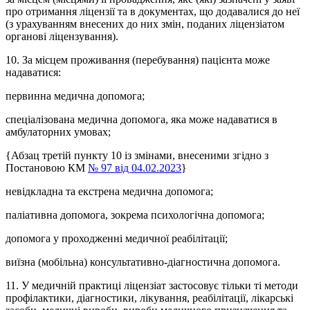
про отримання ліцензії та в документах, що додавалися до неї
(з урахуванням внесених до них змін, поданих ліцензіатом
органові ліцензування).
10. За місцем проживання (перебування) пацієнта може
надаватися:
первинна медична допомога;
спеціалізована медична допомога, яка може надаватися в
амбулаторних умовах;
{Абзац третій пункту 10 із змінами, внесеними згідно з
Постановою КМ
№ 97 від 04.02.2023
}
невідкладна та екстрена медична допомога;
паліативна допомога, зокрема психологічна допомога;
допомога у проходженні медичної реабілітації;
виїзна (мобільна) консультативно-діагностична допомога.
11. У медичній практиці ліцензіат застосовує тільки ті методи
профілактики, діагностики, лікування, реабілітації, лікарські