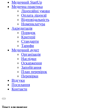
Медичний StartUp
Медична практика
Ліцензійні умови
Оплата ліцензії
Відповідальність
Номенклатура
Акредитація
Порядок
Критерії
Стандарти
Тарифи
Медичний аудит
Організація
Наслідки
Оскарження
Запобігання
План перевірок
Перевірки
Відгуки
Посилання
Контакти
Текст для пошуку