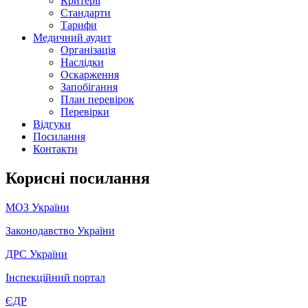
Критерії
Стандарти
Тарифи
Медичний аудит
Організація
Наслідки
Оскарження
Запобігання
План перевірок
Перевірки
Відгуки
Посилання
Контакти
Корисні посилання
МОЗ України
Законодавство України
ДРС України
Інспекційний портал
ЄДР