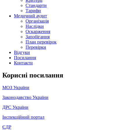
Критерії
Стандарти
Тарифи
Медичний аудит
Організація
Наслідки
Оскарження
Запобігання
План перевірок
Перевірки
Відгуки
Посилання
Контакти
Корисні посилання
МОЗ України
Законодавство України
ДРС України
Інспекційний портал
ЄДР