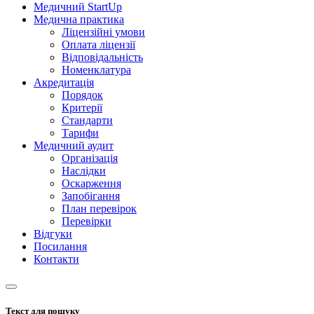
Медичний StartUp
Медична практика
Ліцензійні умови
Оплата ліцензії
Відповідальність
Номенклатура
Акредитація
Порядок
Критерії
Стандарти
Тарифи
Медичний аудит
Організація
Наслідки
Оскарження
Запобігання
План перевірок
Перевірки
Відгуки
Посилання
Контакти
Текст для пошуку