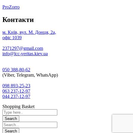
ProZorro
Контакти
м. Київ, вул. М. Донця, 2а,
офіс 1039
2371297@gmail.com
info@lcc-veritas.kiev.ua
050 388-80-62
(Viber, Telegram, WhatsApp)
098 893-25-23
063 237-12-97
044 237-12-97
Shopping Basket