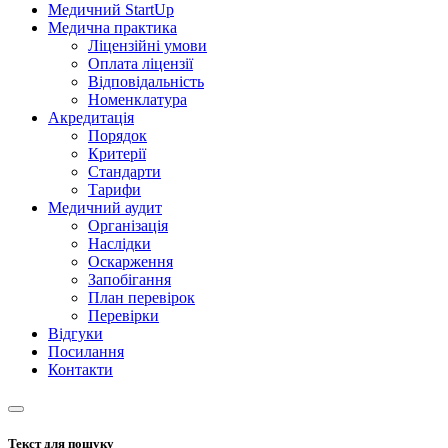
Медичний StartUp
Медична практика
Ліцензійні умови
Оплата ліцензії
Відповідальність
Номенклатура
Акредитація
Порядок
Критерії
Стандарти
Тарифи
Медичний аудит
Організація
Наслідки
Оскарження
Запобігання
План перевірок
Перевірки
Відгуки
Посилання
Контакти
Текст для пошуку