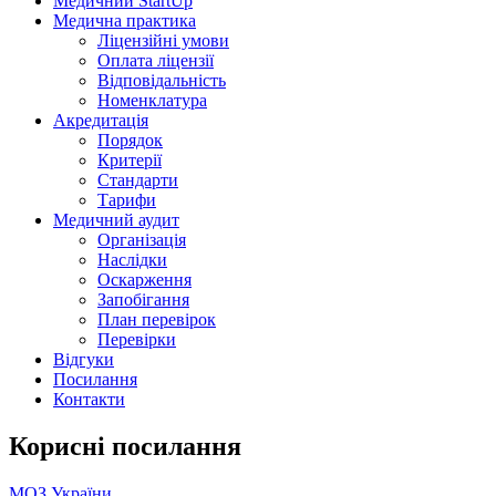
Медичний StartUp
Медична практика
Ліцензійні умови
Оплата ліцензії
Відповідальність
Номенклатура
Акредитація
Порядок
Критерії
Стандарти
Тарифи
Медичний аудит
Організація
Наслідки
Оскарження
Запобігання
План перевірок
Перевірки
Відгуки
Посилання
Контакти
Корисні посилання
МОЗ України