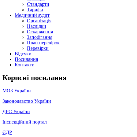
Стандарти
Тарифи
Медичний аудит
Організація
Наслідки
Оскарження
Запобігання
План перевірок
Перевірки
Відгуки
Посилання
Контакти
Корисні посилання
МОЗ України
Законодавство України
ДРС України
Інспекційний портал
ЄДР