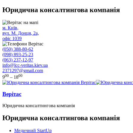
Юридична консалтингова компанія
м. Київ,
вул. М. Донця, 2а,
офіс 1039
(050) 388-80-62
(098) 893-25-23
(063) 237-12-97
info@lcc-veritas.kiev.ua
2371297@gmail.com
00
00
9
– 18
Верітас
Юридична консалтингова компанія
Юридична консалтингова компанія
Медичний StartUp