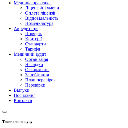
Медична практика
Ліцензійні умови
Оплата ліцензії
Відповідальність
Номенклатура
Акредитація
Порядок
Критерії
Стандарти
Тарифи
Медичний аудит
Організація
Наслідки
Оскарження
Запобігання
План перевірок
Перевірки
Відгуки
Посилання
Контакти
Текст для пошуку