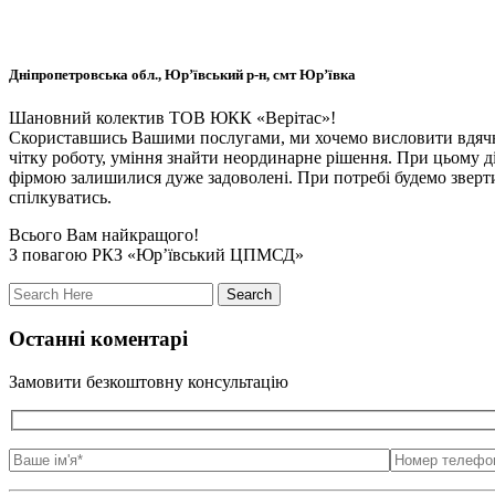
Дніпропетровська обл., Юр’ївський р-н, смт Юр’ївка
Шановний колектив ТОВ ЮКК «Верітас»!
Скориставшись Вашими послугами, ми хочемо висловити вдячніс
чітку роботу, уміння знайти неординарне рішення. При цьому д
фірмою залишилися дуже задоволені. При потребі будемо зверт
спілкуватись.
Всього Вам найкращого!
З повагою РКЗ «Юр’ївський ЦПМСД»
Останні коментарі
Замовити безкоштовну консультацію