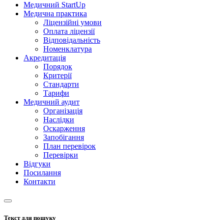
Медичний StartUp
Медична практика
Ліцензійні умови
Оплата ліцензії
Відповідальність
Номенклатура
Акредитація
Порядок
Критерії
Стандарти
Тарифи
Медичний аудит
Організація
Наслідки
Оскарження
Запобігання
План перевірок
Перевірки
Відгуки
Посилання
Контакти
Текст для пошуку