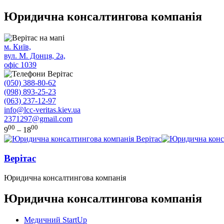
Юридична консалтингова компанія
м. Київ,
вул. М. Донця, 2а,
офіс 1039
(050) 388-80-62
(098) 893-25-23
(063) 237-12-97
info@lcc-veritas.kiev.ua
2371297@gmail.com
00
00
9
– 18
Верітас
Юридична консалтингова компанія
Юридична консалтингова компанія
Медичний StartUp