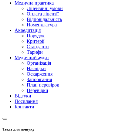
Медична практика
Ліцензійні умови
Оплата ліцензії
Відповідальність
Номенклатура
Акредитація
Порядок
Критерії
Стандарти
Тарифи
Медичний аудит
Організація
Наслідки
Оскарження
Запобігання
План перевірок
Перевірки
Відгуки
Посилання
Контакти
Текст для пошуку