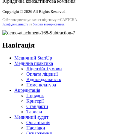
Юридична консалтингова компанія
Copyright © 2026 All Rights Reserved.
Сайт використовує захист від спаму reCAPTCHA.
Конфіденційність
та
Умови використання
.
Навігація
Медичний StartUp
Медична практика
Ліцензійні умови
Оплата ліцензії
Відповідальність
Номенклатура
Акредитація
Порядок
Критерії
Стандарти
Тарифи
Медичний аудит
Організація
Наслідки
Оскарження