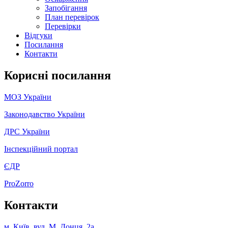
Запобігання
План перевірок
Перевірки
Відгуки
Посилання
Контакти
Корисні посилання
МОЗ України
Законодавство України
ДРС України
Інспекційний портал
ЄДР
ProZorro
Контакти
м. Київ, вул. М. Донця, 2а,