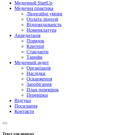
Медичний StartUp
Медична практика
Ліцензійні умови
Оплата ліцензії
Відповідальність
Номенклатура
Акредитація
Порядок
Критерії
Стандарти
Тарифи
Медичний аудит
Організація
Наслідки
Оскарження
Запобігання
План перевірок
Перевірки
Відгуки
Посилання
Контакти
Текст для пошуку