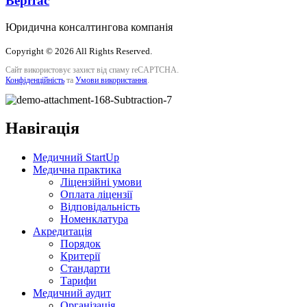
Верітас
Юридична консалтингова компанія
Copyright © 2026 All Rights Reserved.
Сайт використовує захист від спаму reCAPTCHA.
Конфіденційність
та
Умови використання
.
Навігація
Медичний StartUp
Медична практика
Ліцензійні умови
Оплата ліцензії
Відповідальність
Номенклатура
Акредитація
Порядок
Критерії
Стандарти
Тарифи
Медичний аудит
Організація