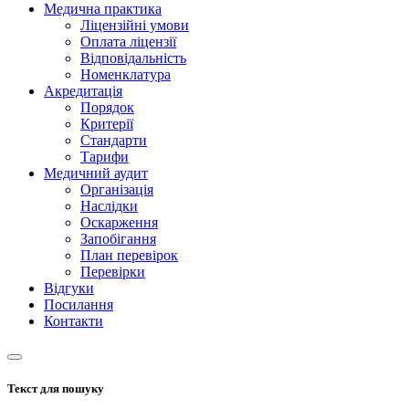
Медична практика
Ліцензійні умови
Оплата ліцензії
Відповідальність
Номенклатура
Акредитація
Порядок
Критерії
Стандарти
Тарифи
Медичний аудит
Організація
Наслідки
Оскарження
Запобігання
План перевірок
Перевірки
Відгуки
Посилання
Контакти
Текст для пошуку