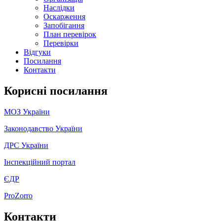
Наслідки
Оскарження
Запобігання
План перевірок
Перевірки
Відгуки
Посилання
Контакти
Корисні посилання
МОЗ України
Законодавство України
ДРС України
Інспекційний портал
ЄДР
ProZorro
Контакти