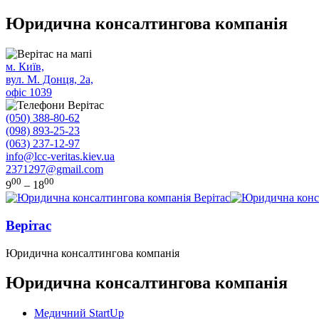
Юридична консалтингова компанія
м. Київ,
вул. М. Донця, 2а,
офіс 1039
(050) 388-80-62
(098) 893-25-23
(063) 237-12-97
info@lcc-veritas.kiev.ua
2371297@gmail.com
00
00
9
– 18
Верітас
Юридична консалтингова компанія
Юридична консалтингова компанія
Медичний StartUp