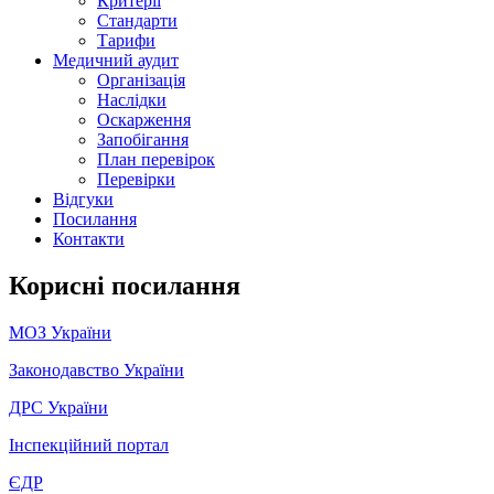
Критерії
Стандарти
Тарифи
Медичний аудит
Організація
Наслідки
Оскарження
Запобігання
План перевірок
Перевірки
Відгуки
Посилання
Контакти
Корисні посилання
МОЗ України
Законодавство України
ДРС України
Інспекційний портал
ЄДР