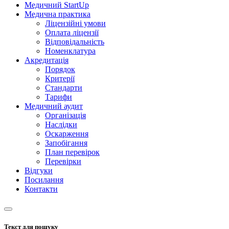
Медичний StartUp
Медична практика
Ліцензійні умови
Оплата ліцензії
Відповідальність
Номенклатура
Акредитація
Порядок
Критерії
Стандарти
Тарифи
Медичний аудит
Організація
Наслідки
Оскарження
Запобігання
План перевірок
Перевірки
Відгуки
Посилання
Контакти
Текст для пошуку