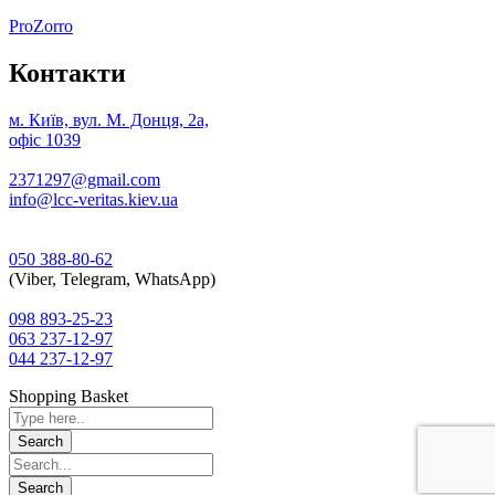
ProZorro
Контакти
м. Київ, вул. М. Донця, 2а,
офіс 1039
2371297@gmail.com
info@lcc-veritas.kiev.ua
050 388-80-62
(Viber, Telegram, WhatsApp)
098 893-25-23
063 237-12-97
044 237-12-97
Shopping Basket